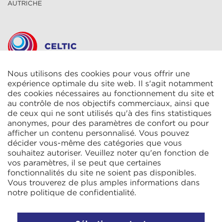
AUTRICHE
Nous utilisons des cookies pour vous offrir une
CELTIC S.A.R.L.
2 Rue René Cassin
expérience optimale du site web. Il s'agit notamment
ZAC La Villette-aux-Aulnes
des cookies nécessaires au fonctionnement du site et
77290 Mitry-Mory
au contrôle de nos objectifs commerciaux, ainsi que
FRANCE
de ceux qui ne sont utilisés qu'à des fins statistiques
anonymes, pour des paramètres de confort ou pour
afficher un contenu personnalisé. Vous pouvez
décider vous-même des catégories que vous
souhaitez autoriser. Veuillez noter qu'en fonction de
vos paramètres, il se peut que certaines
fonctionnalités du site ne soient pas disponibles.
KIT Electroheat Ltd.
Vous trouverez de plus amples informations dans
Mexborough Business Centre
notre
politique de confidentialité
.
College Rd
GB-S64 9JP Mexborough
ANGLETERRE