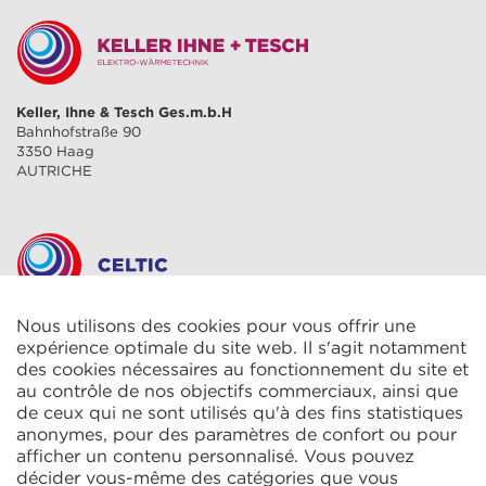
Keller, Ihne & Tesch Ges.m.b.H
Bahnhofstraße 90
3350 Haag
AUTRICHE
Nous utilisons des cookies pour vous offrir une
CELTIC S.A.R.L.
2 Rue René Cassin
expérience optimale du site web. Il s'agit notamment
ZAC La Villette-aux-Aulnes
des cookies nécessaires au fonctionnement du site et
77290 Mitry-Mory
au contrôle de nos objectifs commerciaux, ainsi que
FRANCE
de ceux qui ne sont utilisés qu'à des fins statistiques
anonymes, pour des paramètres de confort ou pour
afficher un contenu personnalisé. Vous pouvez
décider vous-même des catégories que vous