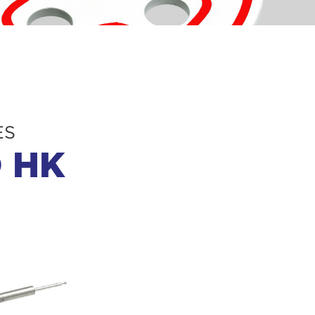
ES
 HK