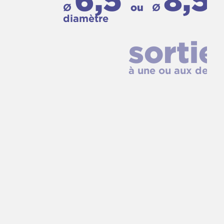
6,5
8,5
Ø
ou
Ø
mm
diamètre
sortie
à une ou aux deux extrémités