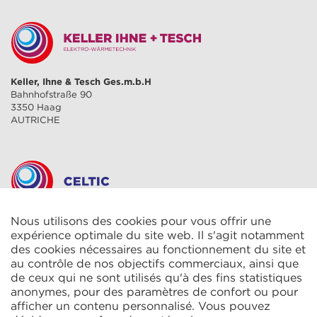
Keller, Ihne & Tesch Ges.m.b.H
Bahnhofstraße 90
3350 Haag
AUTRICHE
Nous utilisons des cookies pour vous offrir une
CELTIC S.A.R.L.
2 Rue René Cassin
expérience optimale du site web. Il s'agit notamment
ZAC La Villette-aux-Aulnes
des cookies nécessaires au fonctionnement du site et
77290 Mitry-Mory
au contrôle de nos objectifs commerciaux, ainsi que
FRANCE
de ceux qui ne sont utilisés qu'à des fins statistiques
anonymes, pour des paramètres de confort ou pour
afficher un contenu personnalisé. Vous pouvez