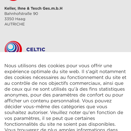
Keller, Ihne & Tesch Ges.m.b.H
Bahnhofstraße 90
3350 Haag
AUTRICHE
Nous utilisons des cookies pour vous offrir une
CELTIC S.A.R.L.
2 Rue René Cassin
expérience optimale du site web. Il s'agit notamment
ZAC La Villette-aux-Aulnes
des cookies nécessaires au fonctionnement du site et
77290 Mitry-Mory
au contrôle de nos objectifs commerciaux, ainsi que
FRANCE
de ceux qui ne sont utilisés qu'à des fins statistiques
anonymes, pour des paramètres de confort ou pour
afficher un contenu personnalisé. Vous pouvez
décider vous-même des catégories que vous
souhaitez autoriser. Veuillez noter qu'en fonction de
vos paramètres, il se peut que certaines
fonctionnalités du site ne soient pas disponibles.
KIT Electroheat Ltd.
Vous trouverez de plus amples informations dans