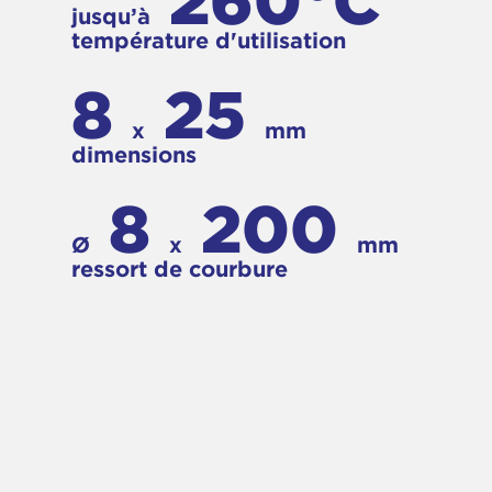
260°C
jusqu’à
température d'utilisation
8
25
x
mm
dimensions
8
200
Ø
x
mm
ressort de courbure