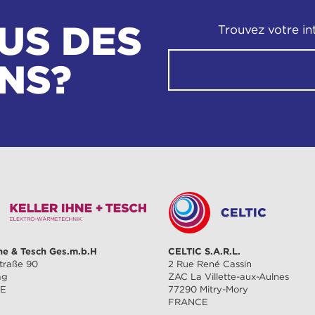
US DES
Trouvez votre in
NS?
hne & Tesch Ges.m.b.H
CELTIC S.A.R.L.
traße 90
2 Rue René Cassin
ag
ZAC La Villette-aux-Aulnes
HE
77290 Mitry-Mory
FRANCE