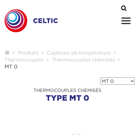
Produits
Capteurs de température
Thermocouples
Thermocouples chemisés
MT 0
THERMOCOUPLES CHEMISÉS
TYPE MT 0