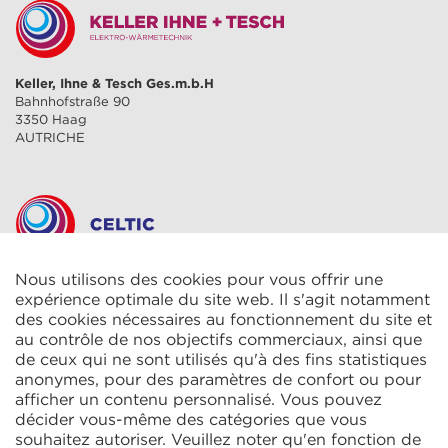
Keller, Ihne & Tesch Ges.m.b.H
Bahnhofstraße 90
3350 Haag
AUTRICHE
Nous utilisons des cookies pour vous offrir une
CELTIC S.A.R.L.
2 Rue René Cassin
expérience optimale du site web. Il s'agit notamment
ZAC La Villette-aux-Aulnes
des cookies nécessaires au fonctionnement du site et
77290 Mitry-Mory
au contrôle de nos objectifs commerciaux, ainsi que
FRANCE
de ceux qui ne sont utilisés qu'à des fins statistiques
anonymes, pour des paramètres de confort ou pour
afficher un contenu personnalisé. Vous pouvez
décider vous-même des catégories que vous
souhaitez autoriser. Veuillez noter qu'en fonction de