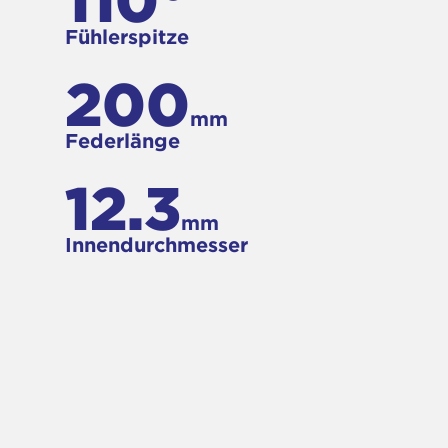
110°
Fühlerspitze
200
mm
Federlänge
12.3
mm
Innendurchmesser