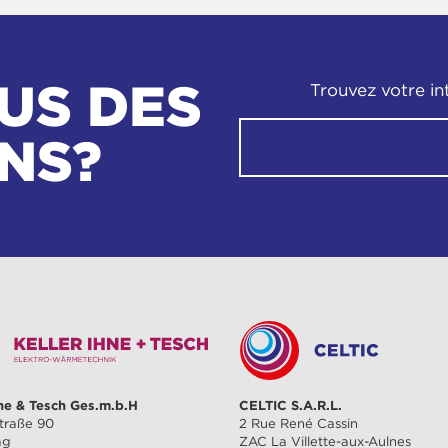
US DES
Trouvez votre in
NS?
hne & Tesch Ges.m.b.H
CELTIC S.A.R.L.
traße 90
2 Rue René Cassin
ag
ZAC La Villette-aux-Aulnes