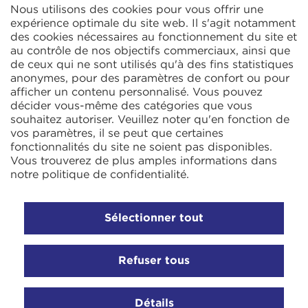
Nous utilisons des cookies pour vous offrir une
CELTIC S.A.R.L.
2 Rue René Cassin
expérience optimale du site web. Il s'agit notamment
ZAC La Villette-aux-Aulnes
des cookies nécessaires au fonctionnement du site et
77290 Mitry-Mory
au contrôle de nos objectifs commerciaux, ainsi que
FRANCE
de ceux qui ne sont utilisés qu'à des fins statistiques
anonymes, pour des paramètres de confort ou pour
afficher un contenu personnalisé. Vous pouvez
décider vous-même des catégories que vous
souhaitez autoriser. Veuillez noter qu'en fonction de
vos paramètres, il se peut que certaines
fonctionnalités du site ne soient pas disponibles.
KIT Electroheat Ltd.
Vous trouverez de plus amples informations dans
Mexborough Business Centre
notre
politique de confidentialité
.
College Rd
GB-S64 9JP Mexborough
ANGLETERRE
Sélectionner tout
Refuser tous
© 2026 Ihne & Tesch GmbH, Luedenscheid
Paramètres des cookies
Mentions légales
Politique de
Détails
confidentialité
Termes et conditions