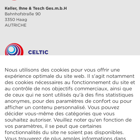
Keller, Ihne & Tesch Ges.m.b.H
Bahnhofstraße 90
3350 Haag
AUTRICHE
CELTIC S.A.R.L.
Nous utilisons des cookies pour vous offrir une
2 Rue René Cassin
expérience optimale du site web. Il s'agit notamment
ZAC La Villette-aux-Aulnes
des cookies nécessaires au fonctionnement du site et
77290 Mitry-Mory
au contrôle de nos objectifs commerciaux, ainsi que
FRANCE
de ceux qui ne sont utilisés qu'à des fins statistiques
anonymes, pour des paramètres de confort ou pour
afficher un contenu personnalisé. Vous pouvez
décider vous-même des catégories que vous
souhaitez autoriser. Veuillez noter qu'en fonction de
vos paramètres, il se peut que certaines
fonctionnalités du site ne soient pas disponibles.
KIT Electroheat Ltd.
Vous trouverez de plus amples informations dans