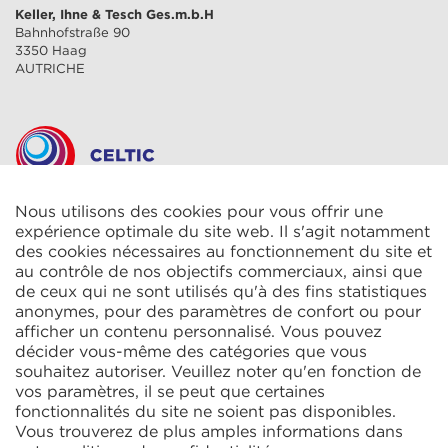
Keller, Ihne & Tesch Ges.m.b.H
Bahnhofstraße 90
3350 Haag
AUTRICHE
Nous utilisons des cookies pour vous offrir une
CELTIC S.A.R.L.
2 Rue René Cassin
expérience optimale du site web. Il s'agit notamment
ZAC La Villette-aux-Aulnes
des cookies nécessaires au fonctionnement du site et
77290 Mitry-Mory
au contrôle de nos objectifs commerciaux, ainsi que
FRANCE
de ceux qui ne sont utilisés qu'à des fins statistiques
anonymes, pour des paramètres de confort ou pour
afficher un contenu personnalisé. Vous pouvez
décider vous-même des catégories que vous
souhaitez autoriser. Veuillez noter qu'en fonction de
vos paramètres, il se peut que certaines
fonctionnalités du site ne soient pas disponibles.
KIT Electroheat Ltd.
Vous trouverez de plus amples informations dans
Mexborough Business Centre