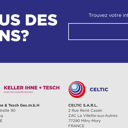
US DES
Trouvez votre in
NS?
hne & Tesch Ges.m.b.H
CELTIC S.A.R.L.
traße 90
2 Rue René Cassin
ag
ZAC La Villette-aux-Aulnes
HE
77290 Mitry-Mory
FRANCE