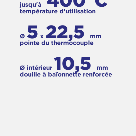
400°C
jusqu'à
température d'utilisation
5
22,5
Ø
x
mm
pointe du thermocouple
10,5
Ø intérieur
mm
douille à baïonnette renforcée