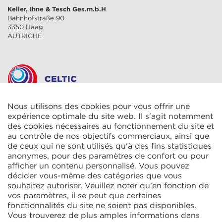
Keller, Ihne & Tesch Ges.m.b.H
Bahnhofstraße 90
3350 Haag
AUTRICHE
Nous utilisons des cookies pour vous offrir une
CELTIC S.A.R.L.
2 Rue René Cassin
expérience optimale du site web. Il s'agit notamment
ZAC La Villette-aux-Aulnes
des cookies nécessaires au fonctionnement du site et
77290 Mitry-Mory
au contrôle de nos objectifs commerciaux, ainsi que
FRANCE
de ceux qui ne sont utilisés qu'à des fins statistiques
anonymes, pour des paramètres de confort ou pour
afficher un contenu personnalisé. Vous pouvez
décider vous-même des catégories que vous
souhaitez autoriser. Veuillez noter qu'en fonction de
vos paramètres, il se peut que certaines
fonctionnalités du site ne soient pas disponibles.
KIT Electroheat Ltd.
Vous trouverez de plus amples informations dans
Mexborough Business Centre