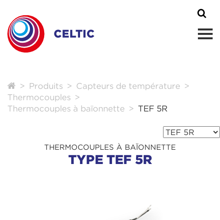
Produits
Capteurs de température
Thermocouples
Thermocouples à baïonnette
TEF 5R
THERMOCOUPLES À BAÏONNETTE
TYPE TEF 5R