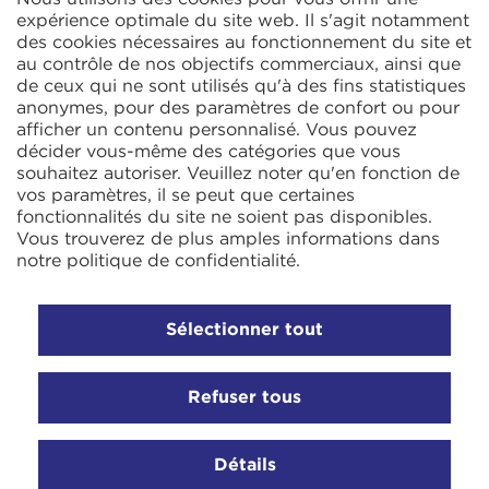
2 Rue René Cassin
expérience optimale du site web. Il s'agit notamment
ZAC La Villette-aux-Aulnes
des cookies nécessaires au fonctionnement du site et
77290 Mitry-Mory
au contrôle de nos objectifs commerciaux, ainsi que
FRANCE
de ceux qui ne sont utilisés qu'à des fins statistiques
anonymes, pour des paramètres de confort ou pour
afficher un contenu personnalisé. Vous pouvez
décider vous-même des catégories que vous
souhaitez autoriser. Veuillez noter qu'en fonction de
vos paramètres, il se peut que certaines
fonctionnalités du site ne soient pas disponibles.
KIT Electroheat Ltd.
Vous trouverez de plus amples informations dans
Mexborough Business Centre
notre
politique de confidentialité
.
College Rd
GB-S64 9JP Mexborough
ANGLETERRE
Sélectionner tout
Refuser tous
© 2026 Ihne & Tesch GmbH, Luedenscheid
Paramètres des cookies
Mentions légales
Politique de
Détails
confidentialité
Termes et conditions