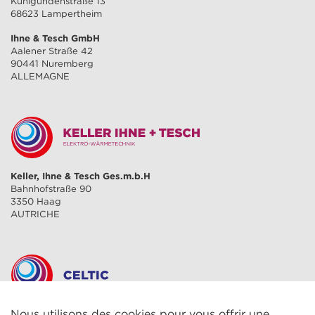
Kunigundenstraße 13
68623 Lampertheim
Ihne & Tesch GmbH
Aalener Straße 42
90441 Nuremberg
ALLEMAGNE
Keller, Ihne & Tesch Ges.m.b.H
Bahnhofstraße 90
3350 Haag
AUTRICHE
Nous utilisons des cookies pour vous offrir une
CELTIC S.A.R.L.