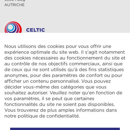
AUTRICHE
Nous utilisons des cookies pour vous offrir une
CELTIC S.A.R.L.
2 Rue René Cassin
expérience optimale du site web. Il s'agit notamment
ZAC La Villette-aux-Aulnes
des cookies nécessaires au fonctionnement du site et
77290 Mitry-Mory
au contrôle de nos objectifs commerciaux, ainsi que
FRANCE
de ceux qui ne sont utilisés qu'à des fins statistiques
anonymes, pour des paramètres de confort ou pour
afficher un contenu personnalisé. Vous pouvez
décider vous-même des catégories que vous
souhaitez autoriser. Veuillez noter qu'en fonction de
vos paramètres, il se peut que certaines
fonctionnalités du site ne soient pas disponibles.
KIT Electroheat Ltd.
Vous trouverez de plus amples informations dans
Mexborough Business Centre
notre
politique de confidentialité
.
College Rd
GB-S64 9JP Mexborough
ANGLETERRE