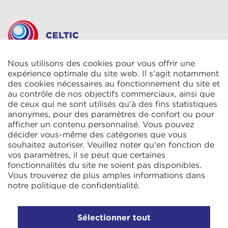
Nous utilisons des cookies pour vous offrir une
CELTIC S.A.R.L.
2 Rue René Cassin
expérience optimale du site web. Il s'agit notamment
ZAC La Villette-aux-Aulnes
des cookies nécessaires au fonctionnement du site et
77290 Mitry-Mory
au contrôle de nos objectifs commerciaux, ainsi que
FRANCE
de ceux qui ne sont utilisés qu'à des fins statistiques
anonymes, pour des paramètres de confort ou pour
afficher un contenu personnalisé. Vous pouvez
décider vous-même des catégories que vous
souhaitez autoriser. Veuillez noter qu'en fonction de
vos paramètres, il se peut que certaines
fonctionnalités du site ne soient pas disponibles.
KIT Electroheat Ltd.
Vous trouverez de plus amples informations dans
Mexborough Business Centre
notre
politique de confidentialité
.
College Rd
GB-S64 9JP Mexborough
ANGLETERRE
Sélectionner tout