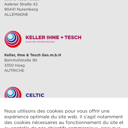
Aalener Straße 42
90441 Nuremberg
ALLEMAGNE
Keller, Ihne & Tesch Ges.m.b.H
Bahnhofstraße 90
3350 Haag
AUTRICHE
Nous utilisons des cookies pour vous offrir une
CELTIC S.A.R.L.
2 Rue René Cassin
expérience optimale du site web. Il s'agit notamment
ZAC La Villette-aux-Aulnes
des cookies nécessaires au fonctionnement du site et
77290 Mitry-Mory